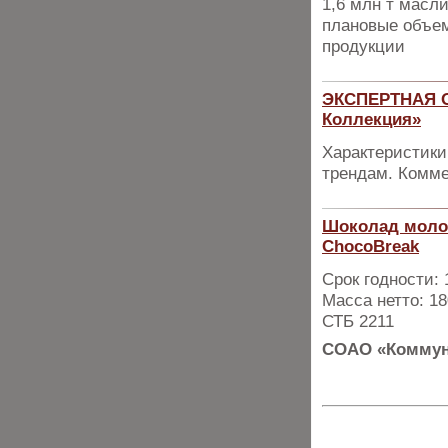
1,6 млн т масл
плановые объем
продукции
ЭКСПЕРТНАЯ О
Коллекция»
Характеристики
трендам. Комме
Шоколад молоч
ChocoBreak
Срок годности:
Масса нетто: 18
СТБ 2211
СОАО «Коммун