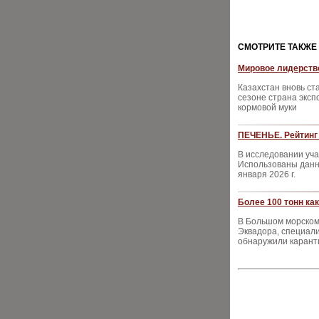
CМОТРИТЕ ТАКЖЕ
Мировое лидерство
Казахстан вновь ст
сезоне страна эксп
кормовой муки
ПЕЧЕНЬЕ. Рейтинг 
В исследовании уча
Использованы данны
января 2026 г.
Более 100 тонн ка
В Большом морском
Эквадора, специал
обнаружили каранти