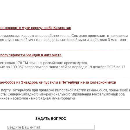
 в экспорте муки вернул себе Казахстан
ал мировым лидером в переработке зерна. Согласно прогнозам, в нынешнем
ортирует около 2 млн тонн продовольственной муки и ещё около 3 млн тонн
популярности брендов в интернете
ствовала 170 ТМ печенья российского производства.
е по 109 057 запросам пользователей за период с 19 деакбря 2025 по 17
као-бобов из Эквадора не пустили в Петербург из-за холерной мухи
 порту Петербурга при проверке импортной партии какао-бобов, прибывшей 
исты Северо-Западного межрегионального управления Россельхознадзора
нное насекомое - многоядная муха-горбатка
ЗАДАТЬ ВОПРОС