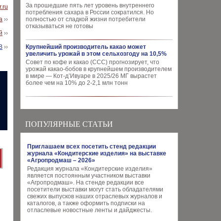
За прошедшие пять лет уровень внутреннего
.ru
потребления сахара в России сократился. Но
а
››
полностью от сладкой жизни потребители
отказываться не готовы
й
››
В
››
Крупнейший производитель какао может
увеличить урожай в этом сельхозгоду на 10,5%
Совет по кофе и какао (CCC) прогнозирует, что
урожай какао-бобов в крупнейшем производителем
в мире — Кот-д’Ивуаре в 2025/26 МГ вырастет
более чем на 10% до 2-2,1 млн тонн
ПОПУЛЯРНЫЕ СТАТЬИ
Приглашаем всех посетить стенд редакции
журнала «Кондитерские изделия» на выставке
«Агропродмаш – 2026»
Редакция журнала «Кондитерские изделия»
является постоянным участником выставки
«Агропродмаш». На стенде редакции все
посетители выставки могут стать обладателями
свежих выпусков наших отраслевых журналов и
каталогов, а также оформить подписки на
отласлевые новостные ленты и дайджесты.