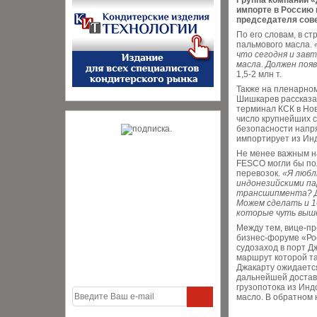
Группа компаний «
импорте в Россию 
председателя сов
По его словам, в с
пальмового масла.
что сегодня и зав
масла. Должен поя
1,5-2 млн т.
Также на пленарно
Шишкарев рассказал
терминал КСК в Нов
число крупнейших 
безопасности напря
импортирует из Ин
Не менее важным на
FESCO могли бы пол
перевозок.
«Я любл
индонезийскими па
трансшипмента? Да
Можем сделать и 1
которые чуть выш
Между тем, вице-п
бизнес-форуме «Ро
судозаход в порт Дж
маршрут которой т
Джакарту ожидается
дальнейшей доставк
грузопотока из Инд
масло. В обратном 