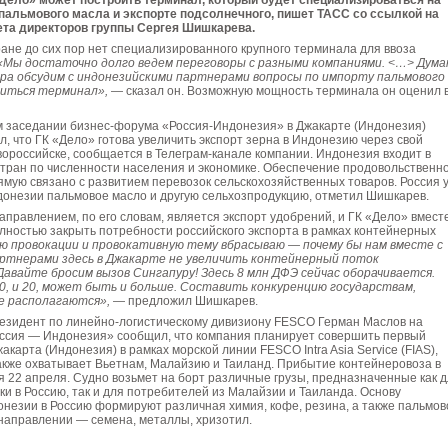
Дело» может построить терминал, который будет специализироваться на
пальмового масла и экспорте подсолнечного, пишет ТАСС со ссылкой на
ета директоров группы Сергея Шишкарева.
тране до сих пор нет специализированного крупного терминала для ввоза
«Мы достаточно долго ведем переговоры с разными компаниями. <…> Дума
тра обсудим с индонезийскими партнерами вопросы по импорту пальмового
виться терминал»,
— сказал он. Возможную мощность терминала он оценил 
м заседании бизнес-форума «Россия-Индонезия» в Джакарте (Индонезия)
, что ГК «Дело» готова увеличить экспорт зерна в Индонезию через свой
ороссийске, сообщается в Телеграм-канале компании. Индонезия входит в
стран по численности населения и экономике. Обеспечение продовольственн
мую связано с развитием перевозок сельскохозяйственных товаров. Россия 
донезии пальмовое масло и другую сельхозпродукцию, отметил Шишкарев.
правлением, по его словам, является экспорт удобрений, и ГК «Дело» вместе
ностью закрыть потребности российского экспорта в рамках контейнерных
ю провокации и провокативную тему вбрасываю — почему бы нам вместе с
ртнерами здесь в Джакарте не увеличить контейнерный поток
вайте бросим вызов Сингапуру! Здесь 8 млн ДФЭ сейчас оборачивается.
0, и 20, может быть и больше. Составить конкуренцию государствам,
е располагаются»,
— предложил Шишкарев.
резидент по линейно-логистическому дивизиону FESCO Герман Маслов на
ссия — Индонезия» сообщил, что компания планирует совершить первый
акарта (Индонезия) в рамках морской линии FESCO Intra Asia Service (FIAS),
акже охватывает Вьетнам, Малайзию и Таиланд. Прибытие контейнеровоза в
 22 апреля. Судно возьмет на борт различные грузы, предназначенные как 
и в Россию, так и для потребителей из Малайзии и Таиланда. Основу
онезии в Россию формируют различная химия, кофе, резина, а также пальмов
направлении — семена, металлы, хризотил.