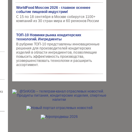
WorldFood Moscow 2026 - главное осеннее
событие пищевой индустрии!
С 15 по 18 сентября в Москве соберутся 1100+
компаний из 30 стран мира и 60 регионов России
ТОП-10 Новинки рынка кондитерских
технологий. Ингредиенты
В рубрике ТОП-10 представлены инновационные
решения для производителей кондитерских
изделий в области ингредиентов, позволяющие
повысить эффективность производства,
усовершенствовать технологии и расширить
ассортимент.
из