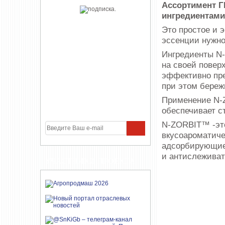
Ассортимент Г
ингредиентами
Это простое и 
эссенции нужно
Ингредиенты N
на своей повер
эффективно пре
при этом береж
Применение N-Z
обеспечивает с
N-ZORBIT™ -это
вкусоароматиче
адсорбирующие
и антислеживат
УЧАСТНИКИ ПРОЕКТА