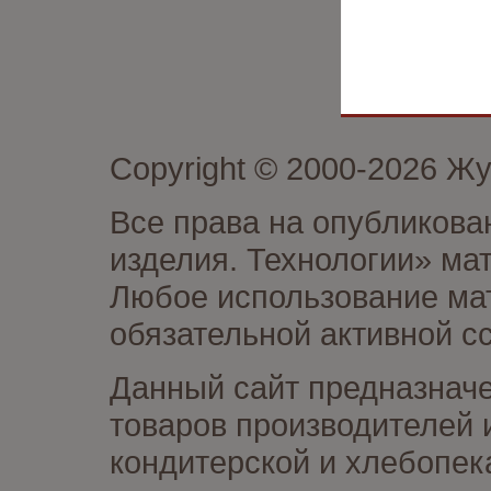
Copyright © 2000-2026 Ж
Все права на опубликова
изделия. Технологии» ма
Любое использование мат
обязательной активной сс
Данный сайт предназначе
товаров производителей 
кондитерской и хлебопек