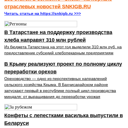
отраслевых новостей SNKIGB.RU
Читать статьи на https://snkigb.ru >>>
В Татарстане на поддержку производства
хлеба направят 310 млн рублей
Из бюджета Татарстана на этот год выделили 310 млн руб. на
предоставление субсидий хлебопекарным предприятиям
В Крыму реализуют проект по полному циклу
переработки орехов
Ореховодство — одно из перспективных направлений
сельского хозяйства Крыма. В Бахчисарайском районе
запускают первый в республике полный цикл производства
миндаля: от выращивания до переработки урожая
Конфеты с лепестками василька выпустили в
Беларуси