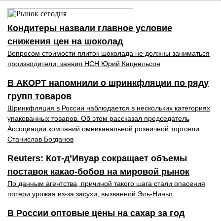
Кондитеры назвали главное условие
снижения цен на шоколад
Вопросом стоимости плиток шоколада не должны заниматься
производители, заявил НСН Юрий Кацнельсон
В АКОРТ напомнили о шринкфляции по ряду
групп товаров
Шринкфляция в России наблюдается в нескольких категориях
упакованных товаров. Об этом рассказал председатель
Ассоциации компаний омниканальной розничной торговли
Станислав Богданов
Reuters: Кот-д’Ивуар сокращает объемы
поставок какао-бобов на мировой рынок
По данным агентства, причиной такого шага стали опасения
потери урожая из-за засухи, вызванной Эль-Ниньо
В России оптовые цены на сахар за год