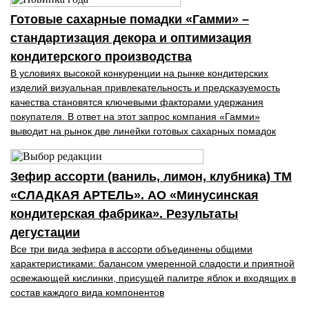
Готовые сахарные помадки «Гамми» –
стандартизация декора и оптимизация
кондитерского производства
В условиях высокой кон­куренции на рынке конди­терских
изделий визуальная привлекательность и пред­сказуемость
качества ста­новятся ключевыми факто­рами удержания
покупателя. В ответ на этот запрос компания «Гамми»
выводит на рынок две линейки готовых сахарных помадок
Зефир ассорти (ваниль, лимон, клубника) ТМ
«СЛАДКАЯ АРТЕЛЬ». АО «Минусинская
кондитерская фабрика». Результаты
дегустации
Все три вида зефира в ассорти объединены общими
характеристиками: балансом умеренной сладости и приятной
освежающей кислинки, присущей палитре яблок и входящих в
состав каждого вида компонентов