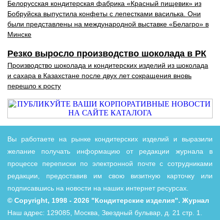
Белорусская кондитерская фабрика «Красный пищевик» из
Бобруйска выпустила конфеты с лепестками василька. Они
были представлены на международной выставке «Белагро» в
Минске
Резко выросло производство шоколада в РК
Производство шоколада и кондитерских изделий из шоколада
и сахара в Казахстане после двух лет сокращения вновь
перешло к росту
Вы работаете на рынке кондитерских изделий и выразили
желание получать информацию от редакции журнала в
процессе переписки по электронной почте с сотрудниками
редакции, предоставив им свою визитную карточку или
подписавшись на новости на наших интернет ресурсах.
© Copyright, 1998 - 2026 "Кондитерские изделия". Журнал
Наш адрес: 129085, Москва, Звездный бульвар, д. 21 стр. 1.