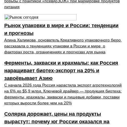
борьбы с практикой «псевдоЗОЖ» при маркировке продуктов
питания
Рынок упаковки в мире и России: тенденции
и прогнозы
Алина Халимова, основатель Креативного упаковочного бюро,
рассказала о тенденциях упаковки в России и мире, о
факторах роста, ограничениях и прогнозах для рынка
Ферменты, закваски и крахмалы: как Россия
наращивает биотех-экспорт на 20% и
завоёвывает Азию
С начала 2026 года Россия нарастила экспорт агротехнологий
на 6% до $5,9 млрд. Ключевой драйвер — продукция биотеха:
ферменты, крахмалы, закваски и пищевые добавки, поставки
которых выросли более чем на 20%
Солярка дорожает, цены на продукты
вырастут: почему юг России оказался на