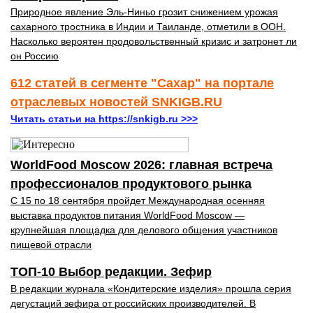
Природное явление Эль-Ниньо грозит снижением урожая
сахарного тростника в Индии и Таиланде, отметили в ООН.
Насколько вероятен продовольственный кризис и затронет ли
он Россию
612 статей в сегменте "Сахар" на портале
отраслевых новостей SNKIGB.RU
Читать статьи на https://snkigb.ru >>>
WorldFood Moscow 2026: главная встреча
профессионалов продуктового рынка
С 15 по 18 сентября пройдет Международная осенняя
выставка продуктов питания WorldFood Moscow —
крупнейшая площадка для делового общения участников
пищевой отрасли
ТОП-10 Выбор редакции. Зефир
В редакции журнала «Кондитерские изделия» прошла серия
дегустаций зефира от российских производителей. В