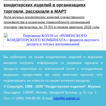
кондитерских изделий в организациях
торговли, рассказали в МАРТ
Доля мучных кондитерских изделий отечественного
производства в розничном товарообороте организаций
торговли увеличилась до 70,5% в первом квартале 2026 года
Вы работаете на рынке кондитерских изделий и выразили
желание получать информацию от редакции журнала в
процессе переписки по электронной почте с сотрудниками
редакции, предоставив им свою визитную карточку или
подписавшись на новости на наших интернет ресурсах.
© Copyright, 1998 - 2026 "Кондитерские изделия". Журнал
Наш адрес: 129085, Москва, Звездный бульвар, д. 21 стр. 1.
Тел: +7 (495) 798-85-45. E-mail:
info@ki.snkigb.ru