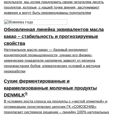
результате, мы хотим предложить своим читателям десять
продуктов, которые, с нашей точки зрения, заслуживают
доверия и могут быть рекомендованы покупателям
Обновленная линейка эквивалентов масла
какао – стабильность и прогнозируемые
свойства
Натуральное масло какао — базовый ингредиент
кондитерской промышленности, однако его физико-
химические показатели напрямую зависят от региона
произрастания бобов, климатических условий и методов
переработки
Сухие ферментированные и
карамелизованные молочные продукты
®
DENMILK
В условиях роста спроса на продукты с «чистой этикеткой» и
оптимизации логистических цепочек ГК «СОЮЗСНАБ»
предлагает системное решение – линейку 100% натуральных