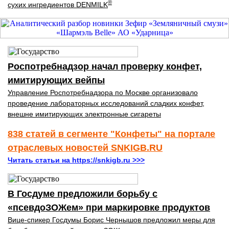
®
сухих ингредиентов DENMILK
Роспотребнадзор начал проверку конфет,
имитирующих вейпы
Управление Роспотребнадзора по Москве организовало
проведение лабораторных исследований сладких конфет,
внешне имитирующих электронные сигареты
838 статей в сегменте "Конфеты" на портале
отраслевых новостей SNKIGB.RU
Читать статьи на https://snkigb.ru >>>
В Госдуме предложили борьбу с
«псевдоЗОЖем» при маркировке продуктов
Вице-спикер Госдумы Борис Чернышов предложил меры для