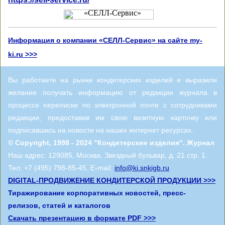
Информация о компании «СЕЛЛ-Сервис» на сайте my-
ki.ru >>>
Вы работаете на рынке кондитерских изделий и выразили
желание получать информацию от редакции журнала в
процессе переписки по электронной почте с сотрудниками
редакции, предоставив им свою визитную карточку или
подписавшись на новости на наших интернет ресурсах.
© Copyright, 1998 - 2024 "Кондитерские изделия". Журнал
Наш адрес: 129085, Москва, Звездный бульвар, д. 21 стр. 1.
Тел: +7 (495) 798-85-45. E-mail:
info@ki.snkigb.ru
DIGITAL-ПРОДВИЖЕНИЕ КОНДИТЕРСКОЙ ПРОДУКЦИИ >>>
Тиражирование корпоративных новостей, пресс-
релизов, статей и каталогов
Скачать презентацию в формате PDF >>>