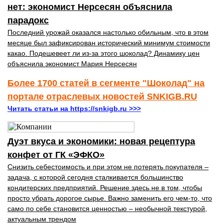
нет: экономист Нерсесян объяснила
парадокс
Последний урожай оказался настолько обильным, что в этом
месяце был зафиксирован исторический минимум стоимости
какао. Подешевеет ли из-за этого шоколад? Динамику цен
объяснила экономист Мария Нерсесян
Более 1700 статей в сегменте "Шоколад" на
портале отраслевых новостей SNKIGB.RU
Читать статьи на https://snkigb.ru >>>
Дуэт вкуса и экономики: новая рецептура
конфет от ГК «ЭФКО»
Снизить себестоимость и при этом не потерять покупателя –
задача, с которой сегодня сталкивается большинство
кондитерских предприятий. Решение здесь не в том, чтобы
просто убрать дорогое сырье. Важно заменить его чем-то, что
само по себе становится ценностью – необычной текстурой,
актуальным трендом