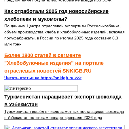
предпочтения покупателей, которые не всегда про ЗОЖ
Как отработали 2025 год новосибирские
хлебопеки и мукомолы?
По данным Центра отраслевой экспертизы Россельхозбанка,
объем производства хлеба и хлебобулочных изделий, включая
полуфабрикаты, в России по итогам 2025 года составил 6,3
млн тонн
Более 1800 статей в сегменте
"Хлебобулочные изделия" на портале
отраслевых новостей SNKIGB.RU
Читать статьи на https://snkigb.ru >>>
Туркменистан наращивает экспорт шоколада
в Узбекистан
Туркменистан вошёл в число заметных поставщиков шоколада
в Узбекистан по итогам января–февраля 2026 года