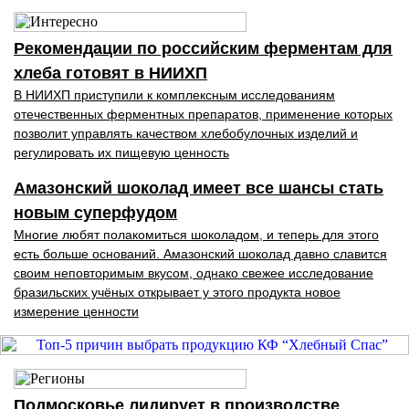
Рекомендации по российским ферментам для
хлеба готовят в НИИХП
В НИИХП приступили к комплексным исследованиям
отечественных ферментных препаратов, применение которых
позволит управлять качеством хлебобулочных изделий и
регулировать их пищевую ценность
Амазонский шоколад имеет все шансы стать
новым суперфудом
Многие любят полакомиться шоколадом, и теперь для этого
есть больше оснований. Амазонский шоколад давно славится
своим неповторимым вкусом, однако свежее исследование
бразильских учёных открывает у этого продукта новое
измерение ценности
Подмосковье лидирует в производстве