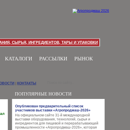
НИЯ, СЫРЬЯ, ИНГРЕДИЕНТОВ, ТАРЫ И УПАКОВКИ
КАТАЛОГИ
РАССЫЛКИ
РЫНОК
НОВОСТИ
|
КОНТАКТЫ
ПОПУЛЯРНЫЕ НОВОСТИ
Опубликован предварительный список
участников выставки «Агропродмаш-2026»
иал
На официальном сайте 31-й международной
выставки оборудования, технологий, сырья и
ингредиентов для пищевой и перерабатывающей
промышленности «Агропродмаш-2026», которая