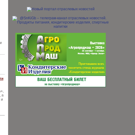
и
ти
»,
 а
 и