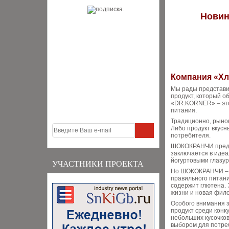
Новин
Компания «Х
Мы рады представи
продукт, который 
«DR.KÖRNER» – это 
питания.
Традиционно, рынок
Либо продукт вкусн
потребителя.
ШОКОКРАНЧИ предла
заключается в иде
йогуртовыми глазур
УЧАСТНИКИ ПРОЕКТА
Но ШОКОКРАНЧИ – э
правильного питани
содержит глютена. 
жизни и новая фило
Особого внимания з
продукт среди конк
небольших кусочко
выбором для потре