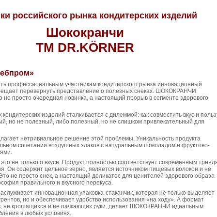
ки российского рынка кондитерских изделий
Шококранчи
ТМ DR.KÖRNER
лебпром»
ть профессиональным участникам кондитерского рынка инновационный
обещает перевернуть представление о полезных снеках. ШОКОКРАНЧИ
не просто очередная новинка, а настоящий прорыв в сегменте здорового
 кондитерских изделий сталкивается с дилеммой: как совместить вкус и польз
ый, но не полезный, либо полезный, но не слишком привлекательный для
гает нетривиальное решение этой проблемы. Уникальность продукта
альном сочетании воздушных злаков с натуральным шоколадом и фруктово-
ями.
то не только о вкусе. Продукт полностью соответствует современным тренд
я. Он содержит цельное зерно, является источником пищевых волокон и не
Это не просто снек, а настоящий деликатес для ценителей здорового образа
софия правильного и вкусного перекуса.
аслуживает инновационная упаковка-стаканчик, которая не только выделяет
урентов, но и обеспечивает удобство использования «на ходу». А формат
в, не крошащихся и не пачкающих руки, делает ШОКОКРАНЧИ идеальным
бления в любых условиях.