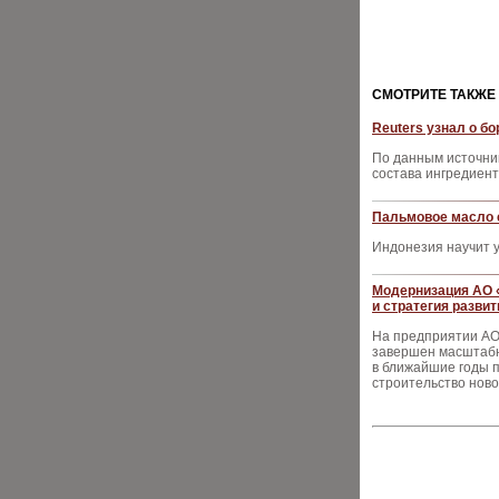
CМОТРИТЕ ТАКЖЕ
Reuters узнал о б
По данным источник
состава ингредиен
Пальмовое масло 
Индонезия научит 
Модернизация АО 
и стратегия развит
На предприятии АО
завершен масштабны
в ближайшие годы 
строительство ново