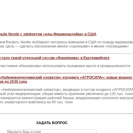
орьбе Nestle с эффектом «еды Франкенштейна» в США
ов Reuters, Nestle лоббирует интересы компании в США по поводу маркировк
тов. Цель — сделать обозначения менее «научными» и менее «пугающими»
стало темой отдельной сессии «Иннопрома» в Екатеринбурге
участников «Иннопрома» использовать пальмовое масло в промышленности
«Набережночелнинский элеватор» холдинга «АГРОСИЛА»: новые мощнос
ия до 2030 года
 «Набережночелнинский элеватор», входящее в состав холдинга «АГРОСИЛА
й этап модернизации: общая емкость хранения увеличена до 120 тыс. тонн,
планируются реконструкция рабочей башни, модернизация силосного корпуса
го элеваторного комплекса на 60 тыс. тонн
ЗАДАТЬ ВОПРОС