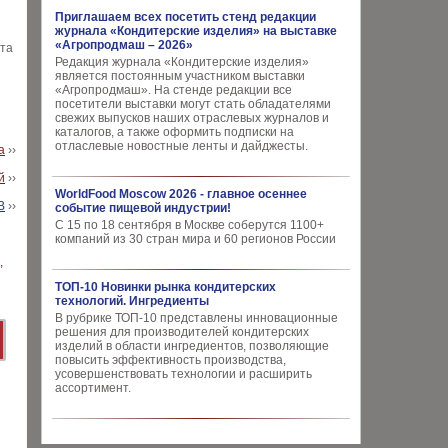
Приглашаем всех посетить стенд редакции
журнала «Кондитерские изделия» на выставке
«Агропродмаш – 2026»
нта
Редакция журнала «Кондитерские изделия»
является постоянным участником выставки
«Агропродмаш». На стенде редакции все
посетители выставки могут стать обладателями
свежих выпусков наших отраслевых журналов и
каталогов, а также оформить подписки на
отласлевые новостные ленты и дайджесты.
а
››
й
››
WorldFood Moscow 2026 - главное осеннее
В
››
событие пищевой индустрии!
С 15 по 18 сентября в Москве соберутся 1100+
компаний из 30 стран мира и 60 регионов России
ТОП-10 Новинки рынка кондитерских
технологий. Ингредиенты
В рубрике ТОП-10 представлены инновационные
решения для производителей кондитерских
изделий в области ингредиентов, позволяющие
повысить эффективность производства,
усовершенствовать технологии и расширить
ассортимент.