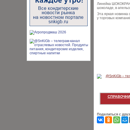
Линейка ШОКОКРАНЧ
шоколаде, в апельси
Эта яркая новинка
у торговых компани
СПРАВОЧНИ
Поделиться с дру