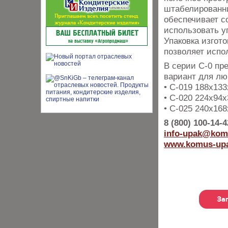
штабелированни
обеспечивает с
использовать у
Упаковка изгот
позволяет испо
В серии С-0 пр
вариант для лю
• С-019 188x13
• С-020 224x94
• С-025 240x16
8 (800) 100-14-4
info-upak@kom
www.komus-up