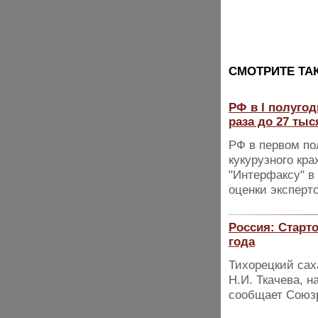
CМОТРИТЕ ТА
РФ в I полугод
раза до 27 тыс
РФ в первом по
кукурузного кр
"Интерфаксу" в
оценки эксперт
Россия: Старт
года
Тихорецкий сах
Н.И. Ткачева, н
сообщает Союз