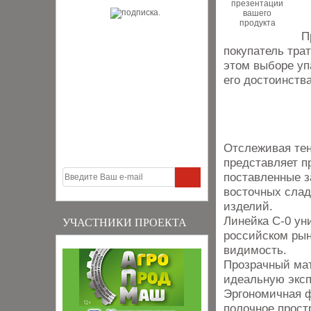
П
покупатель трат
этом выборе уп
его достоинст
Отслеживая те
представляет п
поставленные з
восточных слад
изделий.
Линейка С-0 ун
УЧАСТНИКИ ПРОЕКТА
российском рын
видимость.
Прозрачный мат
идеальную эксп
Эргономичная ф
полочное прост