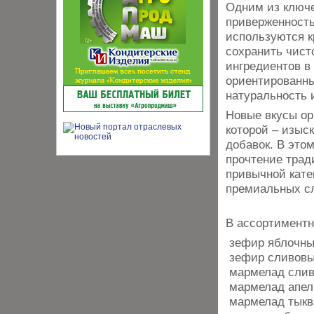
Одним из ключ
приверженность
используются к
сохранить чист
ингредиентов в 
ориентированны
натуральность 
Новые вкусы ор
которой – изыс
добавок. В это
прочтение трад
привычной кате
премиальных с
В ассортимент
зефир яблочны
зефир сливовы
мармелад слива
мармелад апель
мармелад тыква