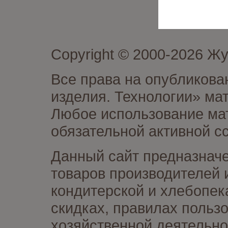
Copyright © 2000-2026 Ж
Все права на опубликова
изделия. Технологии» ма
Любое использование мат
обязательной активной сс
Данный сайт предназначе
товаров производителей 
кондитерской и хлебопек
скидках, правилах польз
хозяйственной деятельно