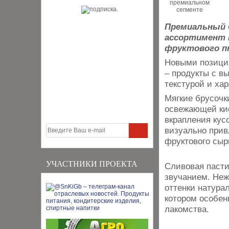
Премиальный 
ассортимент 
фруктового п
Новыми позиция
– продукты с в
текстурой и хар
Мягкие брусочк
освежающей кис
вкрапления кус
визуально прив
фруктового сыр
УЧАСТНИКИ ПРОЕКТА
Сливовая паст
звучанием. Неж
оттенки натура
котором особен
лакомства.