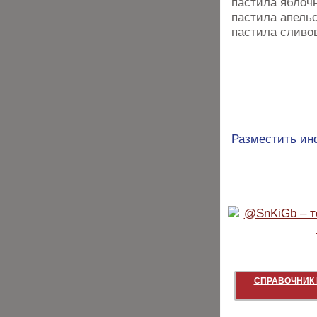
пастила яблочн
пастила апельс
пастила сливов
Разместить и
СПРАВОЧНИК 