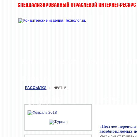
ЖУРНАЛ
НОВОСТИ
КОМПАНИИ
ИН
РЕДАКЦИЯ
РАССЫЛКИ
NESTLE
›
СВЕЖИЙ НОМЕР
NESTLE
ЖУРНАЛА
«Нестле» перевела
возобновляемых и
Рассылка от компании