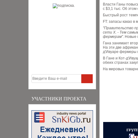
Власти Ганы повыси
c $3,1 тыс. Об это
Быстрый рост темп
FT: запасы какао в 
"Правительство пр
сети Х. - Тем сам
фермерам"
. Новые 
Гана занимает втор
На эти две африкан
д'Ивуаре фермеры п
В Гане и Кот-д'Иву
обеих странах зак
На мировых товарны
УЧАСТНИКИ ПРОЕКТА