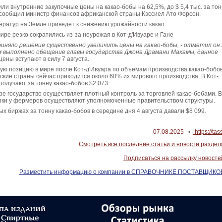
ли внутренние закупочные цены на какао-бобы на 62,5%, до $ 5,4 тыс. за тон
м сообщил министр финансов африканской страны Кэссиел Ато Форсон.
ератур на Земле приведет к снижению урожайности какао
мире резко сократились из-за неурожая в Кот-д'Ивуаре и Гане
иняло решение существенно увеличить цены на какао-бобы, - отметил он 
ым выполнено обещание главы государства Джона Драмани Махамы, данное
цены вступают в силу 7 августа.
ую позицию в мире после Кот-д'Ивуара по объемам производства какао-бобов
ские страны сейчас приходится около 60% их мирового производства. В Кот-
олучают за тонну какао-бобов $2 073.
аре государство осуществляет плотный контроль за торговлей какао-бобами. В
упки у фермеров осуществляют уполномоченные правительством структуры.
х биржах за тонну какао-бобов в середине дня 4 августа давали $8 099.
07.08.2025
•
https://tas
Смотреть все последние статьи и новости раздел
Подписаться на рассылку новосте
Разместить информацию о компании в СПРАВОЧНИКЕ ПОСТАВЩИКО