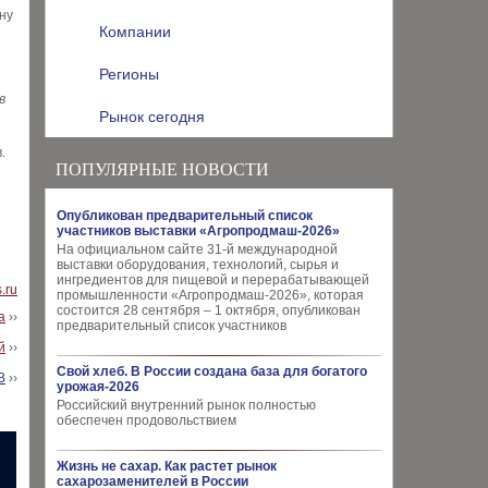
ну
Компании
Регионы
в
Рынок сегодня
.
ПОПУЛЯРНЫЕ НОВОСТИ
Опубликован предварительный список
участников выставки «Агропродмаш-2026»
На официальном сайте 31-й международной
выставки оборудования, технологий, сырья и
ингредиентов для пищевой и перерабатывающей
s.ru
промышленности «Агропродмаш-2026», которая
состоится 28 сентября – 1 октября, опубликован
а
››
предварительный список участников
й
››
Свой хлеб. В России создана база для богатого
В
››
урожая-2026
Российский внутренний рынок полностью
обеспечен продовольствием
Жизнь не сахар. Как растет рынок
сахарозаменителей в России