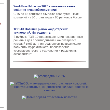
WorldFood Moscow 2026 - главное осеннее
событие пищевой индустрии!
С 15 по 18 сентября в Москве соберутся 1100+
компаний из 30 стран мира и 60 регионов России
и
ТОП-10 Новинки рынка кондитерских
технологий. Ингредиенты
В рубрике ТОП-10 представлены инновационные
решения для производителей кондитерских
изделий в области ингредиентов, позволяющие
повысить эффективность производства,
усовершенствовать технологии и расширить
ассортимент.