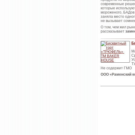
современные решен
которые используют
мороженого, БАДов 
заняла место одног
не вызывает сомне
О том, чем жил рын
рассказывает
заме
Б
Ма
С
Ус
Т
Не содержит ГМО
ООО «Раменский к