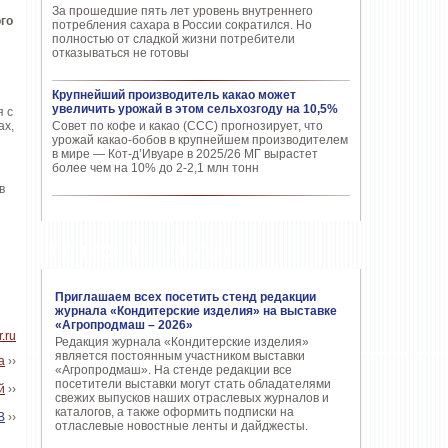
За прошедшие пять лет уровень внутреннего
го
потребления сахара в России сократился. Но
полностью от сладкой жизни потребители
отказываться не готовы
Крупнейший производитель какао может
увеличить урожай в этом сельхозгоду на 10,5%
я с
ах,
Совет по кофе и какао (CCC) прогнозирует, что
урожай какао-бобов в крупнейшем производителем
в мире — Кот-д’Ивуаре в 2025/26 МГ вырастет
более чем на 10% до 2-2,1 млн тонн
в
ПОПУЛЯРНЫЕ СТАТЬИ
Приглашаем всех посетить стенд редакции
журнала «Кондитерские изделия» на выставке
«Агропродмаш – 2026»
.ru
Редакция журнала «Кондитерские изделия»
является постоянным участником выставки
а
››
«Агропродмаш». На стенде редакции все
посетители выставки могут стать обладателями
й
››
свежих выпусков наших отраслевых журналов и
каталогов, а также оформить подписки на
В
››
отласлевые новостные ленты и дайджесты.