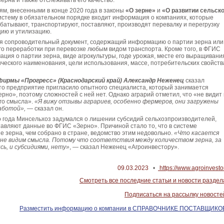
ерна и также отслеживать его качество.
м, внесенными в конце 2020 года в законы
«О зерне»
и
«О развитии сельско
 систему в обязательном порядке входит информация о компаниях, которые
батывают, транспортируют, поставляют, производят перевалку и перегрузку
цию и утилизацию.
ся сопроводительный документ, содержащий информацию о партии зерна или
го переработки при перевозке любым видом транспорта. Кроме того, в ФГИС
ция о партии зерна, виде агрокультуры, годе урожая, месте его выращивани
ческого наименования, цели использования, массе, потребительских свойств
фирмы «Прогресс» (Краснодарский край) Александр Неженец
сказал
то предприятие пригласило опытного специалиста, который занимается
рно», поэтому сложностей с ней нет. Однако аграрий отметил, что «не видит 
го смысла».
«Я вижу отзывы аграриев, особенно фермеров, они загружены
аботой»,
— сказал он.
о года Минсельхоз задумался о лишении субсидий сельхозпроизводителей,
авляют данные во ФГИС «Зерно». Причиной стало то, что в системе
 зерна, чем собрано в стране, ведомство этим недовольно.
«Что касается
 не видим смысла. Потому что соответствия между количеством зерна, за
ь, и субсидиями, нету»
, — сказал Неженец «Агроинвестору».
09.03.2023
•
https://www.agroinvestor
Смотреть все последние статьи и новости раздел
Подписаться на рассылку новосте
Разместить информацию о компании в СПРАВОЧНИКЕ ПОСТАВЩИКО