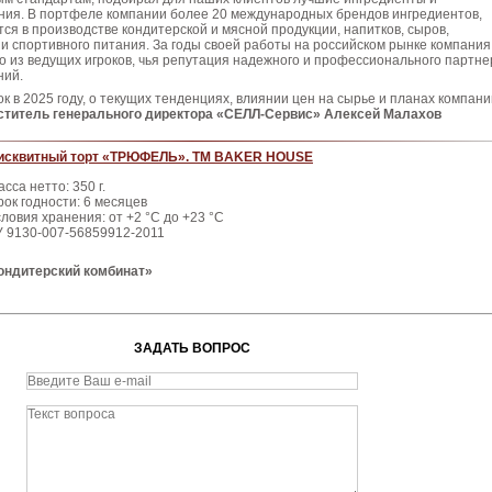
ия. В портфеле компании более 20 международных брендов ингредиентов,
ся в производстве кондитерской и мясной продукции, напитков, сыров,
и спортивного питания. За годы своей работы на российском рынке компания
о из ведущих игроков, чья репутация надежного и профессионального партне
ний.
ок в 2025 году, о текущих тенденциях, влиянии цен на сырье и планах компани
ститель генерального директора «СЕЛЛ-Сервис» Алексей Малахов
исквитный торт «ТРЮФЕЛЬ». ТМ BAKER HOUSE
сса нетто: 350 г.
рок годности: 6 месяцев
ловия хранения: от +2 °С до +23 °С
У 9130-007-56859912-2011
ондитерский комбинат»
ЗАДАТЬ ВОПРОС