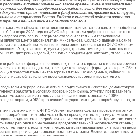
дарственная информационная система «Зерно» (ФГИС «Зерно») с 1 мар
т работать в полном объеме — с этого времени в нее в обязательном
носиться сведения о продуктах переработки зерна для оформления
документов при их перевозке и (или) реализации, приемке или отгрузке,
и вывозе с территории России. Работа с системой ведется поэтапно.
страция в ней началась в июле прошлого года.
го в системе в обязательном порядке регистрируются зерновые, зернобобов
ры. С 1 января 2023 года во ФГИС «Зерно» стали добровольно заноситься
ах переработки зерна. Теперь это стало обязательным требованием.
ы является Центр агроаналитики Минсельхоза. Согласно данным на сайте
родуктов переработки, которые должны регистрироваться во ФГИС «Зерно»,
нования. Это, в частности, мука и крупы, крахмал, смеси для приготовления
чных кондитерских изделий, зерновые продукты для завтрака, глютен и так
но работает с февраля прошлого года — с этого времени в тестовом режиме
и осваивать производители, вносящие в систему информацию о зерне. Об эт
ообщил представитель Центра агроаналитики. По его данным, сейчас ФГИС
беспечивать обязательную прослеживаемость зерна и продуктов его
зводители и переработчики активно подключаются к системе, демонстрируя
товности работать в условиях прозрачности рынка, отметил представитель
в системе зарегистрировалось и стало осуществлять операции 100%
ающих с зерном, и 95% организаций, осуществляющих переработку зерна, от
.
итики подчеркнули, что ФГИС «Зерно» призвана сделать прозрачным рынок
его переработки так, чтобы можно было проследить всю цепочку от момента
одажи продуктов его переработки конечному потребителю. Кроме того, систе
ь вклад регионов в обеспечение продовольственной безопасности страны;
ю о том, какие агрокультуры и какого качества выращиваются в том или ином
ровень цифровизации зернового комплекса страны. Бизнес же сможет вести