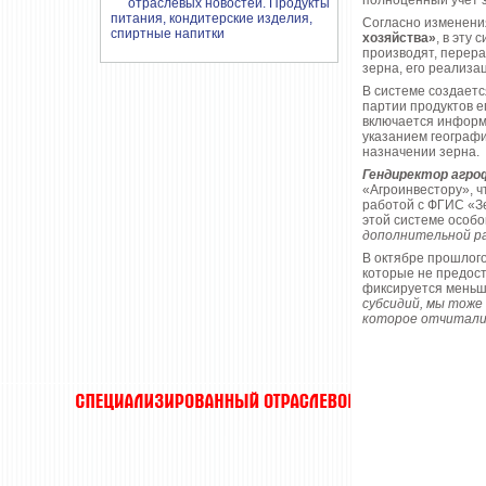
полноценный учет з
Согласно изменения
хозяйства»
, в эту
производят, перера
зерна, его реализа
В системе создает
партии продуктов е
включается информа
указанием географи
назначении зерна.
Гендиректор агро
«Агроинвестору», ч
работой с ФГИС «Зе
этой системе особо
дополнительной р
В октябре прошлог
которые не предост
фиксируется меньше
субсидий, мы тоже
которое отчиталис