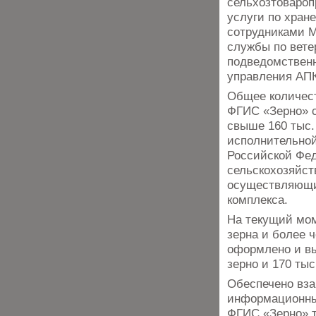
сельхозтоваро
услуги по хран
сотрудниками М
службы по вете
подведомственн
управления АПК
Общее количест
ФГИС «Зерно» с
свыше 160 тыс.
исполнительной
Российской Фед
сельскохозяйст
осуществляющих
комплекса.
На текущий мом
зерна и более ч
оформлено и вы
зерно и 170 тыс
Обеспечено вз
информационны
ФГИС «Зерно» т