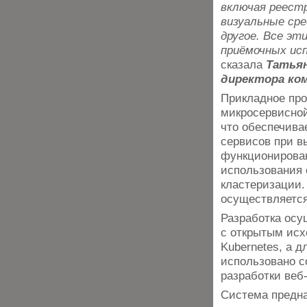
включая реестр
визуальные сре
другое. Все эт
приёмочных ис
сказала
Татьян
директора ком
Прикладное про
микросервисной
что обеспечив
сервисов при в
функционирован
использования 
кластеризации.
осуществляется
Разработка осу
с открытым исхо
Kubernetes, а 
использовано с
разработки веб
Система предна