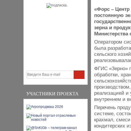
«Форс – Центр
постоянную эк
государствен
зерна и продук
Министерства 
Оператором сис
была разработа
сельского хозя
реализовывалас
ФГИС «Зерно» п
обработки, хра
сельскохозяйст
производством,
реализацией и 
УЧАСТНИКИ ПРОЕКТА
внутреннем и в
Перечень проду
системе, состои
крахмал, смеси
кондитерских и