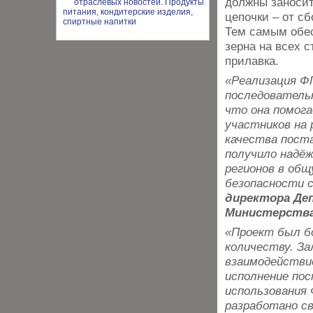
должны заносит
цепочки – от с
Тем самым обе
зерна на всех с
прилавка.
«Реализация Ф
последователь
что она помог
участников на 
качества поста
получило надё
регионов в общ
безопасности 
директора Де
Министерства
«Проект был бо
количеству. З
взаимодействие
исполнение пос
использования 
разработано с