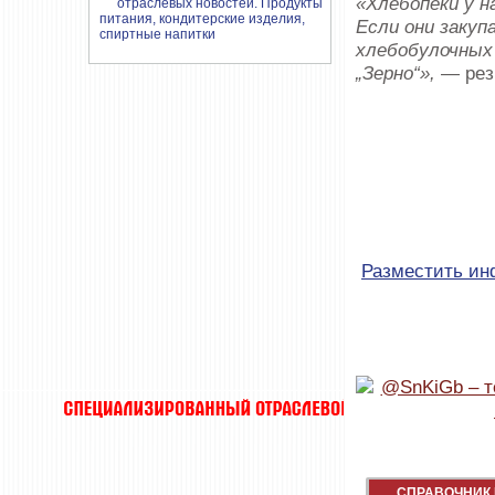
«Хлебопеки у н
Если они закуп
хлебобулочных
„Зерно“»,
— рез
Разместить и
СПРАВОЧНИК 