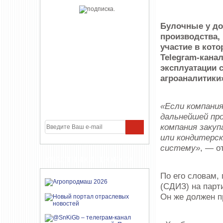
Булочные у до
производства,
участие в кот
Telegram-кана
эксплуатации 
агроаналитики
«Если компания
дальнейшей про
компания заку
или кондитерск
систему»
, — о
УЧАСТНИКИ ПРОЕКТА
По его словам,
(СДИЗ) на парт
Он же должен п