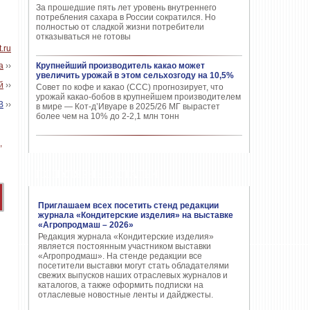
За прошедшие пять лет уровень внутреннего
потребления сахара в России сократился. Но
полностью от сладкой жизни потребители
отказываться не готовы
.ru
а
››
Крупнейший производитель какао может
увеличить урожай в этом сельхозгоду на 10,5%
й
››
Совет по кофе и какао (CCC) прогнозирует, что
урожай какао-бобов в крупнейшем производителем
В
››
в мире — Кот-д’Ивуаре в 2025/26 МГ вырастет
более чем на 10% до 2-2,1 млн тонн
ПОПУЛЯРНЫЕ СТАТЬИ
Приглашаем всех посетить стенд редакции
журнала «Кондитерские изделия» на выставке
«Агропродмаш – 2026»
Редакция журнала «Кондитерские изделия»
является постоянным участником выставки
«Агропродмаш». На стенде редакции все
посетители выставки могут стать обладателями
свежих выпусков наших отраслевых журналов и
каталогов, а также оформить подписки на
отласлевые новостные ленты и дайджесты.