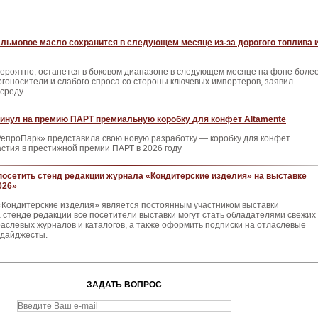
альмовое масло сохранится в следующем месяце из-за дорогого топлива 
вероятно, останется в боковом диапазоне в следующем месяце на фоне боле
ргоносители и слабого спроса со стороны ключевых импортеров, заявил
 среду
инул на премию ПАРТ премиальную коробку для конфет Altamente
РепроПарк» представила свою новую разработку — коробку для конфет
астия в престижной премии ПАРТ в 2026 году
осетить стенд редакции журнала «Кондитерские изделия» на выставке
026»
«Кондитерские изделия» является постоянным участником выставки
стенде редакции все посетители выставки могут стать обладателями свежих
аслевых журналов и каталогов, а также оформить подписки на отласлевые
 дайджесты.
ЗАДАТЬ ВОПРОС