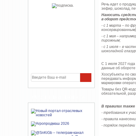
Речь идет о продук
зефир, шоколад, пе
Наносить средств
в оборот предстои
- с 1 марта – по ф
консервированным),
- с 1 мая – наприм
пирожным;
- с 1 июля – в час
шоколадной глазур
С 1 июля 2027 года
данные об обороте 
Хозсубъекты по св
передавать информа
маркировки операто
Товары без QR-кодов
обязательной, разр
УЧАСТНИКИ ПРОЕКТА
В правилах также 
- требования к уч
- правила нанесен
- порядок передачи