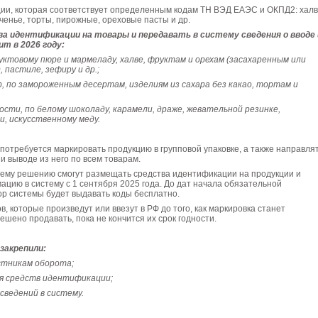
ции, которая соответствует определенным кодам ТН ВЭД ЕАЭС и ОКПД2: халв
ченье, торты, пирожные, ореховые пасты и др.
а идентификации на товары и передавать в систему сведения о вводе 
т в 2026 году:
руктовому пюре и мармеладу, халве, фруктам и орехам (засахаренным или
 пастиле, зефиру и др.;
ер, по замороженным десертам, изделиям из сахара без какао, тортам и
тности, по белому шоколаду, карамели, драже, жевательной резинке,
и, искусственному меду.
 потребуется маркировать продукцию в групповой упаковке, а также направля
и выводе из него по всем товарам.
оему решению смогут размещать средства идентификации на продукции и
цию в систему с 1 сентября 2025 года. До дат начала обязательной
р системы будет выдавать коды бесплатно.
, которые произведут или ввезут в РФ до того, как маркировка станет
ешено продавать, пока не кончится их срок годности.
закрепили:
астникам оборота;
ия средств идентификации;
 сведений в систему.