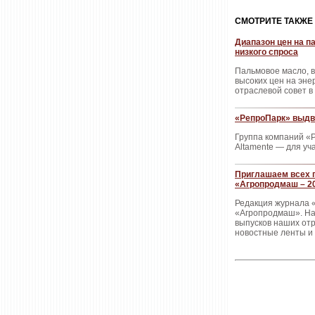
CМОТРИТЕ ТАКЖЕ
Диапазон цен на п
низкого спроса
Пальмовое масло, 
высоких цен на эне
отраслевой совет в
«РепроПарк» выдв
Группа компаний «
Altamente — для уч
Приглашаем всех п
«Агропродмаш – 2
Редакция журнала 
«Агропродмаш». На 
выпусков наших отр
новостные ленты и