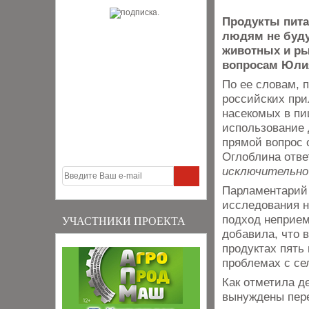
Продукты пита
людям не буду
животных и ры
вопросам Юлия
По ее словам, 
российских при
насекомых в пищ
использование 
прямой вопрос 
Оглоблина отве
исключительно 
Парламентарий 
исследования н
подход неприем
УЧАСТНИКИ ПРОЕКТА
добавила, что 
продуктах пять 
проблемах с се
Как отметила д
вынуждены пере