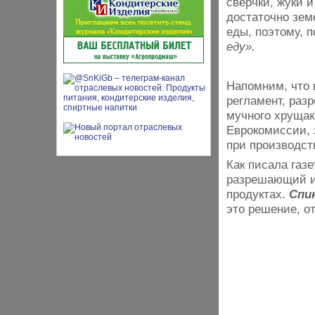
сверчки, жуки и
достаточно зем
еды, поэтому, 
еду».
Напомним, что 
регламент, раз
мучного хрущак
Еврокомиссии, 
при производст
Как писала газ
разрешающий ис
продуктах.
Спи
это решение, о