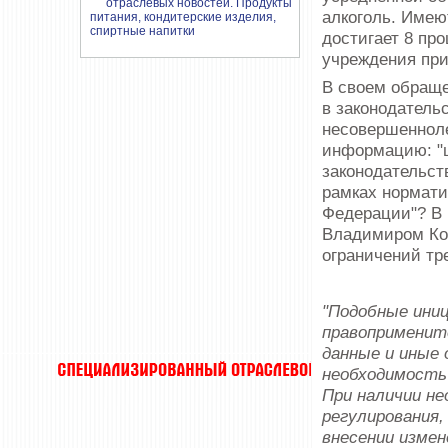
алкоголь. Имею
достигает 8 пр
учреждения при
В своем обраще
в законодатель
несовершенноле
информацию: "
законодательст
рамках нормати
Федерации"? В
Владимиром Кол
ограничений тр
"Подобные ини
правоприменит
данные и иные
необходимость
При наличии не
регулирования
внесении измен