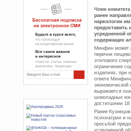
Член комитета
ранее направл
наркологии им
предоставить 
усредненной о
содержащих а
Минфин может р
перечни пищево
этилового спир
ограничение со
изделиях, при 
ответе Минфина
экономической 
выражается оза
УЧАСТНИКИ ПРОЕКТА
шоколадных кон
достигшими 18 
Ранее Кузнецов
психиатрии и н
просьбой пред
усредненной об