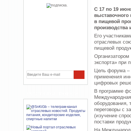
С 17 по 19 июн
выставочного 
в пищевой пр
производства 
Его участникам
отраслевых сою
пищевой продук
Организатором
экспорта» при 
Цель форума – 
применения инн
цифровых реше
В программе фо
УЧАСТНИКИ ПРОЕКТА
Международная 
оборудования, 
переговоры с з
(изучение спро
поставки проду
На Международ