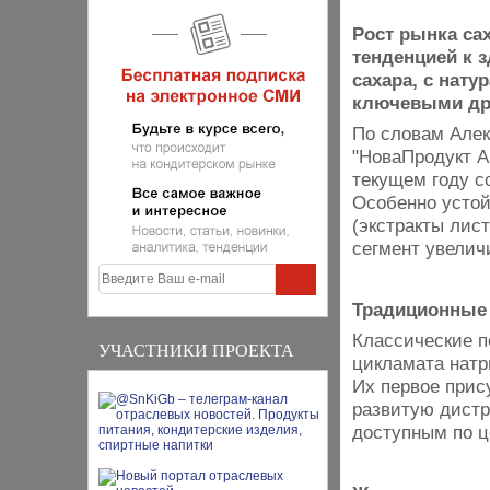
Рост рынка са
тенденцией к 
сахара, с нат
ключевыми дра
По словам Алек
"НоваПродукт А
текущем году с
Особенно усто
(экстракты лис
сегмент увелич
Традиционные 
Классические п
УЧАСТНИКИ ПРОЕКТА
цикламата натр
Их первое прис
развитую дистр
доступным по ц