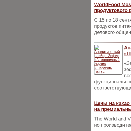
WorldFood Mos
продуктового 
С 15 по 18 сен
продуктов пита
делового общен
Ан
«Ш
«З
зе
во
функциональног
соответствующе
Цены на какао
на премиальны
The World and V
но производите