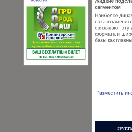
Жидкие подсл
сегментом
Наиболее динам
сахарозамените
связывают эту 
формата и широ
базы как главны
Разместить и