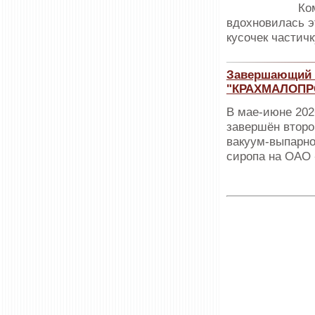
Ко
вдохновилась э
кусочек частичк
Завершающий э
"КРАХМАЛОПРО
В мае-июне 20
завершён второ
вакуум-выпарно
сиропа на ОАО