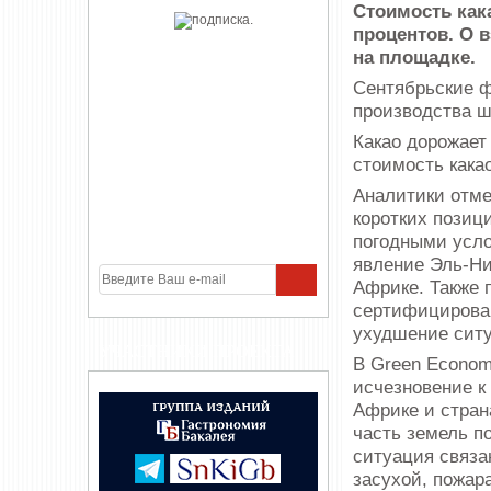
Стоимость как
процентов. О 
на площадке.
Сентябрьские ф
производства ш
Какао дорожает
стоимость кака
Аналитики отме
коротких позиц
погодными усло
явление Эль-Ни
Африке. Также 
сертифицирован
ухудшение ситу
УЧАСТНИКИ ПРОЕКТА
В Green Econom
исчезновение к
Африке и стран
часть земель п
ситуация связа
засухой, пожар