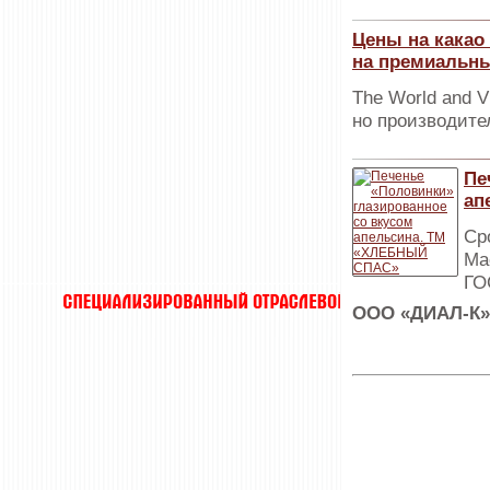
Цены на какао
на премиальны
The World and V
но производите
Пе
ап
Ср
Ма
ГО
ООО «ДИАЛ-К»