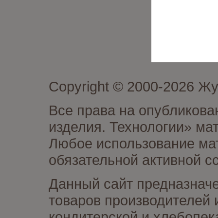
Copyright © 2000-2026 Ж
Все права на опубликова
изделия. Технологии» ма
Любое использование мат
обязательной активной сс
Данный сайт предназначе
товаров производителей 
кондитерской и хлебопек