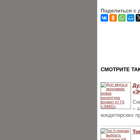
Поделиться с 
CМОТРИТЕ ТА
Ду
«Э
Сн
– 
кондитерских п
То