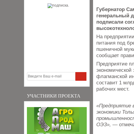
Губернатор Са
генеральный д
подписали сог
высокотехноло
На предприятии
питания под бр
пшеничной муки
сообщает прави
Предприятие пл
экономической 
флагманской и
составит 1 млр
рабочих мест.
УЧАСТНИКИ ПРОЕКТА
«Предприятие 
экономики Тол
промышленност
ОЭЗ»,
— отмеча