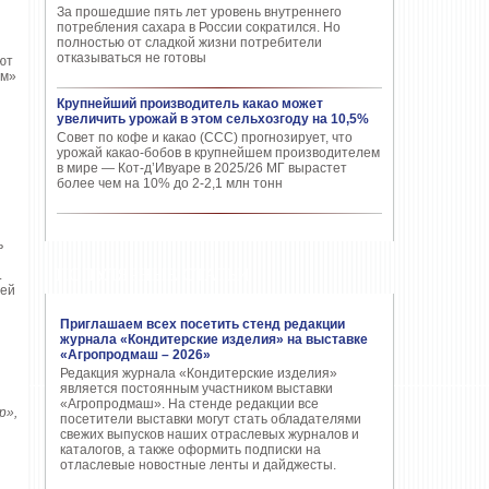
За прошедшие пять лет уровень внутреннего
потребления сахара в России сократился. Но
полностью от сладкой жизни потребители
отказываться не готовы
ют
им»
Крупнейший производитель какао может
увеличить урожай в этом сельхозгоду на 10,5%
Совет по кофе и какао (CCC) прогнозирует, что
урожай какао-бобов в крупнейшем производителем
в мире — Кот-д’Ивуаре в 2025/26 МГ вырастет
более чем на 10% до 2-2,1 млн тонн
ь
ПОПУЛЯРНЫЕ СТАТЬИ
.
лей
Приглашаем всех посетить стенд редакции
журнала «Кондитерские изделия» на выставке
«Агропродмаш – 2026»
Редакция журнала «Кондитерские изделия»
является постоянным участником выставки
«Агропродмаш». На стенде редакции все
р»,
посетители выставки могут стать обладателями
свежих выпусков наших отраслевых журналов и
каталогов, а также оформить подписки на
отласлевые новостные ленты и дайджесты.