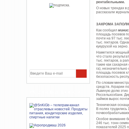
рентабельными.
О новых трендах в 
рассказали журнали
ЗАКРОМА ЗАПОЛ
Как сообщил
минис
площадь посевов по
почти на 97 тыс. г
тыс. гектаров. Одн
кукурузой на зерно.
Наметился мощный т
что стало результ
тыс. гектаров, а ра
такие как сахарная с
га), незначительно
площадь посевов хл
безопасность респу
По словам министра
средств. Аграрии п
Львиную долю этих
УЧАСТНИКИ ПРОЕКТА
Россельхозбанк. Ди
займов вырос почти
Техническая оснаще
В полях трудились 1
почвообрабатывающ
Особое внимание б
246 тыс. тонн семя
показателей 2025 г