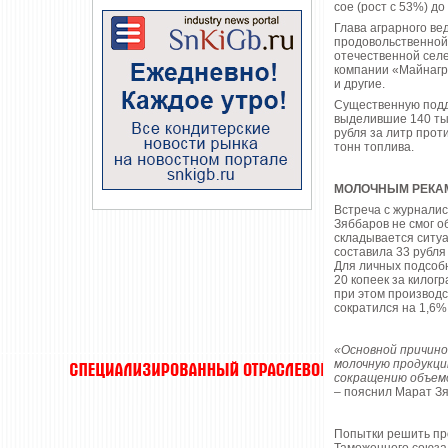
сое (рост с 53%) до
Глава аграрного ве
продовольственной
отечественной селе
компании «Майнагр
и другие.
Существенную подд
выделившие 140 тыс
рубля за литр прот
тонн топлива.
МОЛОЧНЫМ РЕКАМ
Встреча с журнали
Зяббаров не смог 
складывается ситуа
составила 33 рубля
Для личных подсобн
20 копеек за килог
при этом производс
сократился на 1,6%
«Основной причино
молочную продукци
сокращению объемо
– пояснил Марат З
Попытки решить про