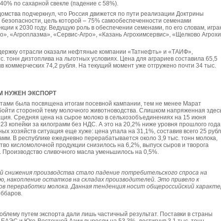
 40% по сахарной свекле (падение с 58%).
домства подчеркнул, что Россия движется по пути реализации Доктрины
 безопасности, цель которой – 75% самообеспеченности семенами
кции к 2030 году. Ведущую роль в обеспечении семенами, по его словам, игра
о», «Агроплазма», «Сервис-Агро», «Казань Агрохимсервис», «Щелково Агрох
ержку отрасли оказали нефтяные компании «Татнефть» и «ТАИФ»,
. тонн дизтоплива на льготных условиях. Цена для аграриев составила 65,5
ив коммерческих 74,2 рубля. На текущий момент уже отгружено почти 34 тыс.
 НУЖЕН ЭКСПОРТ
стами была посвящена итогам посевной кампании, тем не менее Марат
обойти стороной тему молочного животноводства. Слишком напряженная здес
ция. Средняя цена на сырое молоко в сельхозобъединениях на 15 июня
 23 копейки за килограмм без НДС. А это на 20,2% ниже уровня прошлого года
ых хозяйств ситуация еще хуже: цена упала на 31,1%, составив всего 25 руб
рамм. В республике ежедневно перерабатывается около 3,9 тыс. тонн молока,
тво кисломолочной продукции снизилось на 6,2%, выпуск сыров и творога
. Производство сливочного масла уменьшилось на 0,5%.
й снижения производства стало падение потребительского спроса на
ю, накопление остатков на складах производителей. Это привело к
в переработки молока. Данная тенденция носит общероссийский характе
яббаров.
блему путем экспорта дали лишь частичный результат. Поставки в страны