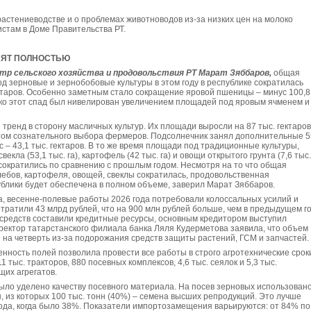
растениеводстве и о проблемах животноводов из-за низких цен на молоко
стам в Доме Правительства РТ.
НЯТ ПОЛНОСТЬЮ
тр сельского хозяйства и продовольствия РТ Марат Зяббаров,
общая
д зерновые и зернобобовые культуры в этом году в республике сократилась
ектаров. Особенно заметным стало сокращение яровой пшеницы – минус 100,8
ако этот спад был нивелирован увеличением площадей под яровым ячменем и
ренд в сторону масличных культур. Их площади выросли на 87 тыс. гектаров
атом сознательного выбора фермеров. Подсолнечник занял дополнительные 5
пс – 43,1 тыс. гектаров. В то же время площади под традиционные культуры,
векла (53,1 тыс. га), картофель (42 тыс. га) и овощи открытого грунта (7,6 тыс.
 сократились по сравнению с прошлым годом. Несмотря на то что общая
ебов, картофеля, овощей, свеклы сократилась, продовольственная
блики будет обеспечена в полном объеме, заверил Марат Зяббаров.
, весенне-полевые работы 2026 года потребовали колоссальных усилий и
отратили 43 млрд рублей, что на 900 млн рублей больше, чем в предыдущем го
 средств составили кредитные ресурсы, основным кредитором выступил
ректор татарстанского филиала банка Ляля Кудерметова заявила, что объем
 на четверть из-за подорожания средств защиты растений, ГСМ и запчастей.
нность полей позволила провести все работы в строго агротехнические срок
1 тыс. тракторов, 880 посевных комплексов, 4,6 тыс. сеялок и 5,3 тыс.
их агрегатов.
ыло уделено качеству посевного материала. На посев зерновых использован
н, из которых 100 тыс. тонн (40%) – семена высших репродукций. Это лучше
ода, когда было 38%. Показатели импортозамещения варьируются: от 84% по