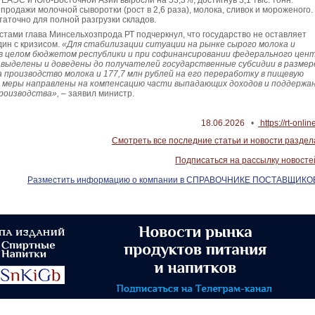
ЕАЭС и Юго-Восточной Азии выросли на 53,3%, достигнув 3,1 тыс. тонн.
родажи молочной сыворотки (рост в 2,6 раза), молока, сливок и мороженого.
таточно для полной разгрузки складов.
стами глава Минсельхозпрода РТ подчеркнул, что государство не оставляет
дин с кризисом.
«Для стабилизации ситуации на рынке сырого молока и
в целом бюджетом республики и при софинансировании федерального цен
а выделены и доведены до получателей государственные субсидии в размер
а производство молока и 177,7 млн рублей на его переработку в пищевую
 меры направлены на компенсацию части выпадающих доходов и поддержа
роизводства»,
– заявил министр.
18.06.2026
•
https://rt-onlin
Смотреть все последние статьи и новости раздел
Подписаться на рассылку новосте
Разместить информацию о компании в СПРАВОЧНИКЕ ПОСТАВЩИКО