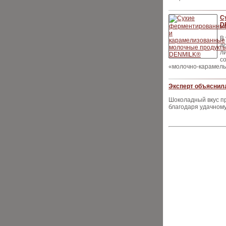
С
D
В
л
л
с
«молочно-карамель
Эксперт объяснил
Шоколадный вкус п
благодаря удачном