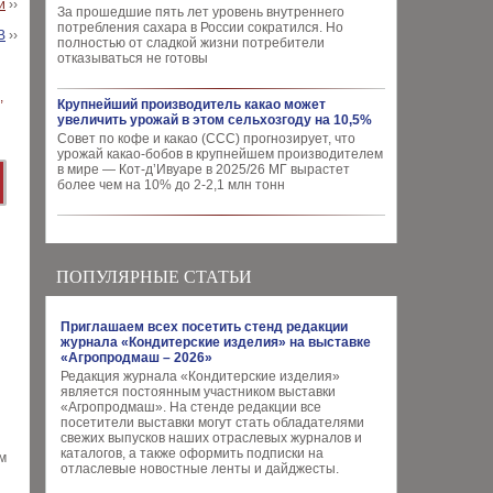
й
››
За прошедшие пять лет уровень внутреннего
потребления сахара в России сократился. Но
В
››
полностью от сладкой жизни потребители
отказываться не готовы
Крупнейший производитель какао может
увеличить урожай в этом сельхозгоду на 10,5%
Совет по кофе и какао (CCC) прогнозирует, что
урожай какао-бобов в крупнейшем производителем
в мире — Кот-д’Ивуаре в 2025/26 МГ вырастет
более чем на 10% до 2-2,1 млн тонн
ПОПУЛЯРНЫЕ СТАТЬИ
Приглашаем всех посетить стенд редакции
журнала «Кондитерские изделия» на выставке
«Агропродмаш – 2026»
Редакция журнала «Кондитерские изделия»
является постоянным участником выставки
«Агропродмаш». На стенде редакции все
посетители выставки могут стать обладателями
свежих выпусков наших отраслевых журналов и
каталогов, а также оформить подписки на
м
отласлевые новостные ленты и дайджесты.