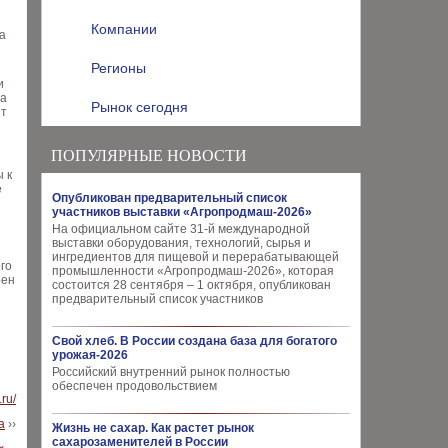
Компании
а
Регионы
и
да
Рынок сегодня
ит
ПОПУЛЯРНЫЕ НОВОСТИ
 к
е
Опубликован предварительный список
участников выставки «Агропродмаш-2026»
На официальном сайте 31-й международной
выставки оборудования, технологий, сырья и
ингредиентов для пищевой и перерабатывающей
го
промышленности «Агропродмаш-2026», которая
рен
состоится 28 сентября – 1 октября, опубликован
предварительный список участников
Свой хлеб. В России создана база для богатого
урожая-2026
Российский внутренний рынок полностью
обеспечен продовольствием
.ru/
а
››
Жизнь не сахар. Как растет рынок
сахарозаменителей в России