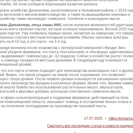
00 кустов ореха с целью создания натурального аналога популярной
utella. Об этом сообщила Корпорация развития региона.
ское хозяйство Даниличева, расположенное в Чулымском районе, с 2018 год
на молочном и мясном животноводстве, а также на выращивании зерновых и
Хозяйство также производит сливочное, топлёное и шоколадное масло.
ава Даниличева, отца главы КФХ,
после изучения возможностей адаптаци
была взята пробная партия, которая успешно перезимовала. Весной 2025 го
рая партия. Уже появились первые орехи, несмотря на заморозки, что говор
ыбранных сортов к местным погодным условиям. Обычно ореховые культуры
ь на 8-10 год, а эти сорта - на 3-4 год.
ндук возникла после знакомства с белорусской компанией «Фундук Эко».
нии убедили фермеров, что сорта «Каталонский» и «Косфорд» адаптированы
 выдерживают температуру до -32 градусов. Сейчас в хозяйстве растет боле
, а саженцы продаются местным дачникам. В следующем году планируется
лноценный урожай.
что эти сорта отлично подходят для производства шоколадных паст и других
ий. Важно, что орехи опадают на землю после созревания, что позволяет
оцесс сбора урожая. После первого урожая планируется расширение орехово
нного производства фундука в различных формах. Кроме того, фермер наме
й аналог Nutella без использования растительных масел, эмульгаторов,
асителей и вкусовых добавок, используя собственное сливочное масло.
 в сфере сельхозкооперации и поддержки фермеров, действующий на базе
я Новосибирской области, оказывает помощь в составлении бизнес-плана и
на получение господдержки на производство ореховой пасты.
17.07.2025
•
https://remarca
Смотреть все последние статьи и новости раздел