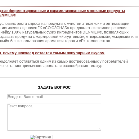
ухие ферментированные и карамелизованные молочные продукты
ENMILK®
 условиях роста спроса на продукты с «чистой этикеткой» и оптимизации
огистических цепочек ГК «СОЮЗСНАБ» предлагает системное решение –
инейку 100% натуральных сухих ингредиентов DENMILK®, позволяющих
оздавать продукты с маркировкой «йогуртовый», «творожный», «сырный» или
ный» без использования ароматизаторов и «Е»-компонентов
а, почему шоколад остается самым популярным вкусом
родолжает оставаться одним из самых востребованных у потребителей
у сочетанию привычного аромата и разнообразия текстур
ЗАДАТЬ ВОПРОС