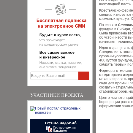
Он высадил более 4
шоколадной пасты N
Крестьянско-фермер
специализируется 
кормовых культур. 
По словам
Станисл
фундука в Сибири, 
была привезена вто
об устойчивости в
начинают плодоносит
Идея выращивать фу
Специалисты компа
суровым условиям и
400 кустов фундука
собрать первый по
Фермеры отмечают, 
кондитерских издел
механизировать пр
сада для промышле
создать натуральны
стабилизаторов, кр
УЧАСТНИКИ ПРОЕКТА
Центр компетенций
Корпорации развити
оформлении заявки 