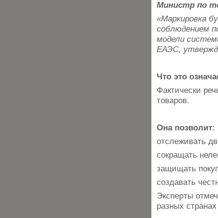
Министр по то
«Маркировка б
соблюдением по
модели систем
ЕАЭС, утвержд
Что это означ
Фактически реч
товаров.
Она позволит:
отслеживать д
сокращать неле
защищать поку
создавать чест
Эксперты отмеч
разных странах