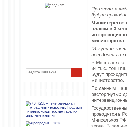
При этом в вед
будут проходит
Министерство 
планки в 3 млн
интервенцион
министерства.
"Закупили запл
преодолели в х
В Минсельхозе 
34 тыс. тонн п
будут проходит
министерстве.
По данным Наци
УЧАСТНИКИ ПРОЕКТА
расторгнутых д
интервенционны
Государственны
проводятся в Р
Минсельхоз РФ 
зерна. В дальне