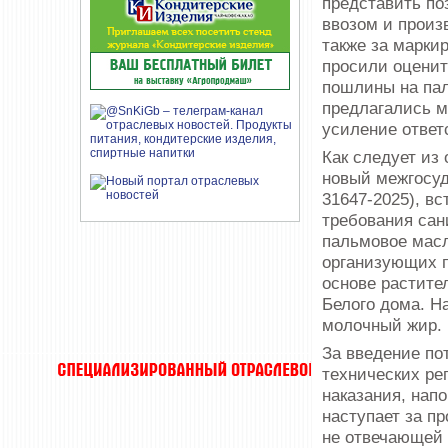
представить по
ввозом и произ
также за марки
просили оценит
пошлины на пал
предлагались м
усиление ответ
Как следует из
новый межгосуд
31647-2025), вс
требования сан
пальмовое масл
организующих п
основе растите
Белого дома. Н
молочный жир.
За введение по
технических р
наказания, нап
наступает за п
не отвечающей