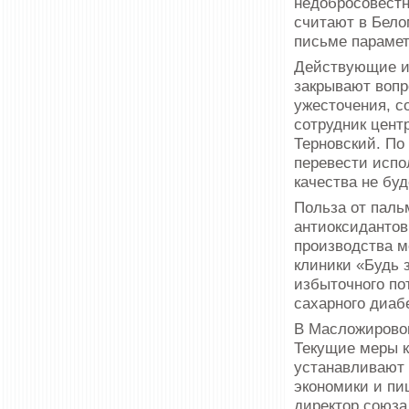
недобросовестн
считают в Бело
письме парамет
Действующие и
закрывают вопр
ужесточения, с
сотрудник цент
Терновский. По
перевести испо
качества не бу
Польза от паль
антиоксидантов
производства м
клиники «Будь 
избыточного по
сахарного диаб
В Масложирово
Текущие меры к
устанавливают 
экономики и пи
директор союза