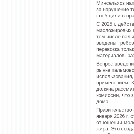
Минсельхоз нап
за нарушение т
сообщили в пра
С 2025 г. дейс
масложировых п
том числе пальм
введены требов
перевозка толь
материалов, ра
Вопрос введени
рынке пальмово
использования,
применением. К
должна рассмат
комиссии, что 
дома.
Правительство 
января 2026 г.
отношении мол
жира. Это созд