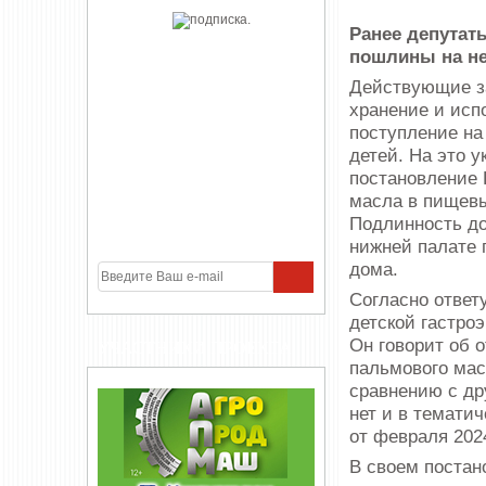
Ранее депута
пошлины на не
Действующие за
хранение и исп
поступление на
детей. На это у
постановление 
масла в пищевы
Подлинность до
нижней палате 
дома.
Согласно ответ
детской гастроэ
Он говорит об 
УЧАСТНИКИ ПРОЕКТА
пальмового мас
сравнению с д
нет и в темати
от февраля 2024
В своем постан