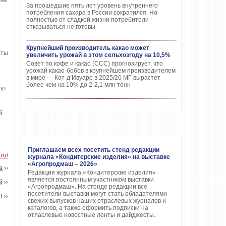
 не
За прошедшие пять лет уровень внутреннего
потребления сахара в России сократился. Но
полностью от сладкой жизни потребители
отказываться не готовы
Крупнейший производитель какао может
аты
увеличить урожай в этом сельхозгоду на 10,5%
Совет по кофе и какао (CCC) прогнозирует, что
урожай какао-бобов в крупнейшем производителем
в мире — Кот-д’Ивуаре в 2025/26 МГ вырастет
более чем на 10% до 2-2,1 млн тонн
гут
й
ПОПУЛЯРНЫЕ СТАТЬИ
Приглашаем всех посетить стенд редакции
.ru/
журнала «Кондитерские изделия» на выставке
«Агропродмаш – 2026»
а
››
Редакция журнала «Кондитерские изделия»
является постоянным участником выставки
й
››
«Агропродмаш». На стенде редакции все
посетители выставки могут стать обладателями
В
››
свежих выпусков наших отраслевых журналов и
каталогов, а также оформить подписки на
отласлевые новостные ленты и дайджесты.