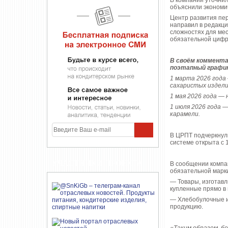
В компании уточнил
объяснили экономи
Центр развития пер
направил в редакц
сложностях для мес
обязательной цифр
В своём коммента
поэтапный графи
1 марта 2026 года
сахаристых издели
1 мая 2026 года — 
1 июля 2026 года 
карамели.
В ЦРПТ подчеркнули
системе открыта с 
УЧАСТНИКИ ПРОЕКТА
В сообщении компа
обязательной марк
— Товары, изготавл
купленные прямо в 
— Хлебобулочные из
продукцию.