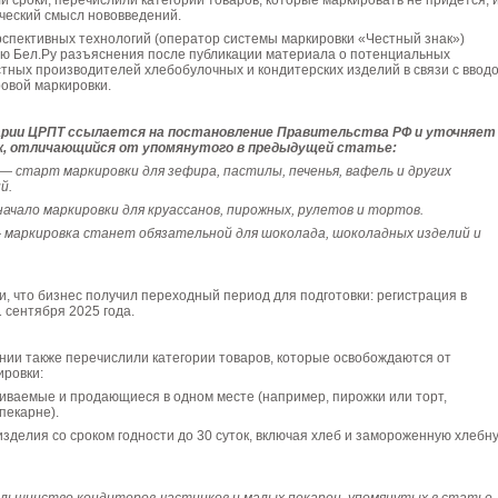
и сроки, перечислили категории товаров, которые маркировать не придётся, 
ческий смысл нововведений.
спективных технологий (оператор системы маркировки «Честный знак»)
ию Бел.Ру разъяснения после публикации материала о потенциальных
тных производителей хлебобулочных и кондитерских изделий в связи с ввод
овой маркировки.
рии ЦРПТ ссылается на постановление Правительства РФ и уточняет
к, отличающийся от упомянутого в предыдущей статье:
 — старт маркировки для зефира, пастилы, печенья, вафель и других
й.
начало маркировки для круассанов, пирожных, рулетов и тортов.
— маркировка станет обязательной для шоколада, шоколадных изделий и
, что бизнес получил переходный период для подготовки: регистрация в
1 сентября 2025 года.
нии также перечислили категории товаров, которые освобождаются от
ировки:
иваемые и продающиеся в одном месте (например, пирожки или торт,
пекарне).
делия со сроком годности до 30 суток, включая хлеб и замороженную хлебн