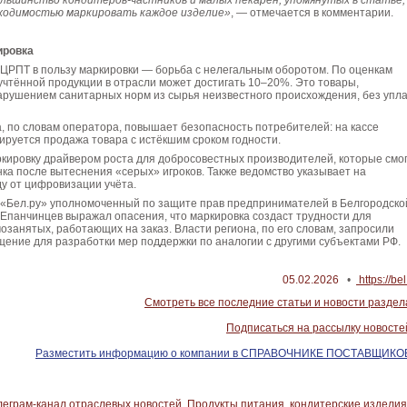
ольшинство кондитеров-частников и малых пекарен, упомянутых в статье,
ходимостью маркировать каждое изделие»
, — отмечается в комментарии.
ировка
 ЦРПТ в пользу маркировки — борьба с нелегальным оборотом. По оценкам
учтённой продукции в отрасли может достигать 10–20%. Это товары,
арушением санитарных норм из сырья неизвестного происхождения, без упл
а, по словам оператора, повышает безопасность потребителей: на кассе
ируется продажа товара с истёкшим сроком годности.
кировку драйвером роста для добросовестных производителей, которые смо
ка после вытеснения «серых» игроков. Также ведомство указывает на
у от цифровизации учёта.
 «Бел.ру» уполномоченный по защите прав предпринимателей в Белгородско
Епанчинцев выражал опасения, что маркировка создаст трудности для
озанятых, работающих на заказ. Власти региона, по его словам, запросили
ение для разработки мер поддержки по аналогии с другими субъектами РФ.
05.02.2026
•
https://bel
Смотреть все последние статьи и новости раздел
Подписаться на рассылку новосте
Разместить информацию о компании в СПРАВОЧНИКЕ ПОСТАВЩИКО