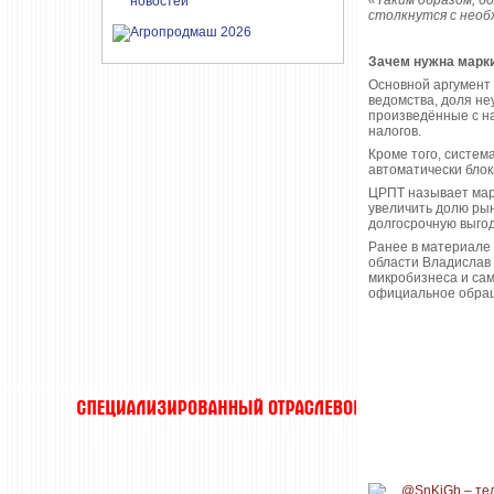
«Таким образом, б
столкнутся с необ
Зачем нужна марк
Основной аргумент
ведомства, доля не
произведённые с н
налогов.
Кроме того, систем
автоматически блок
ЦРПТ называет мар
увеличить долю рын
долгосрочную выгод
Ранее в материале
области Владислав 
микробизнеса и сам
официальное обращ