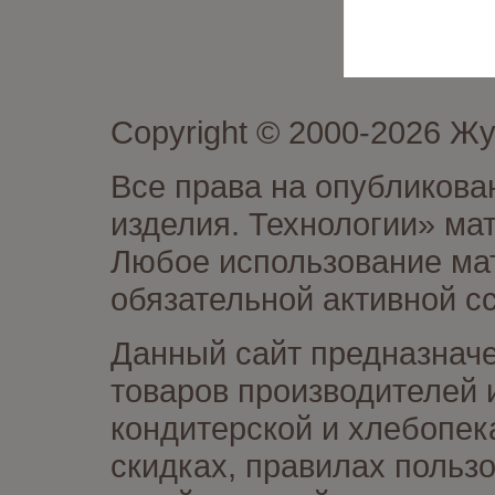
Copyright © 2000-2026 Ж
Все права на опубликова
изделия. Технологии» ма
Любое использование мат
обязательной активной сс
Данный сайт предназначе
товаров производителей 
кондитерской и хлебопек
скидках, правилах польз