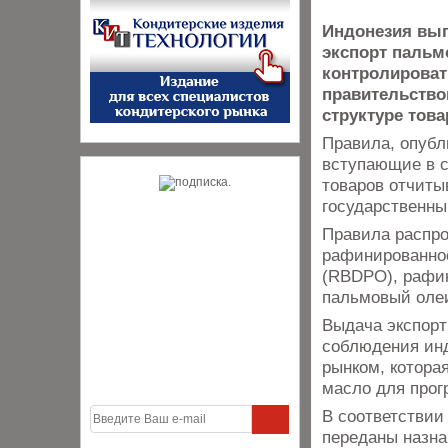
Индонезия вып
экспорт пальм
контролироват
правительство
структуре това
Правила, опубл
вступающие в с
товаров отчиты
государственны
Правила распро
рафинированное
(RBDPO), рафи
пальмовый олеи
Выдача экспорт
соблюдения инд
рынком, котора
масло для прог
В соответствии 
переданы назна