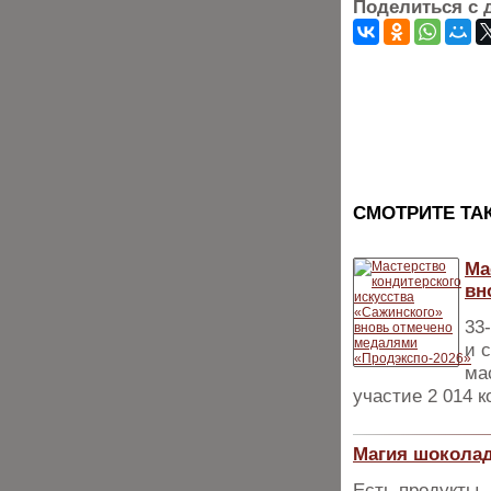
Поделиться с 
CМОТРИТЕ ТА
Ма
вн
33
и 
ма
участие 2 014 
Магия шоколад
Есть продукты,