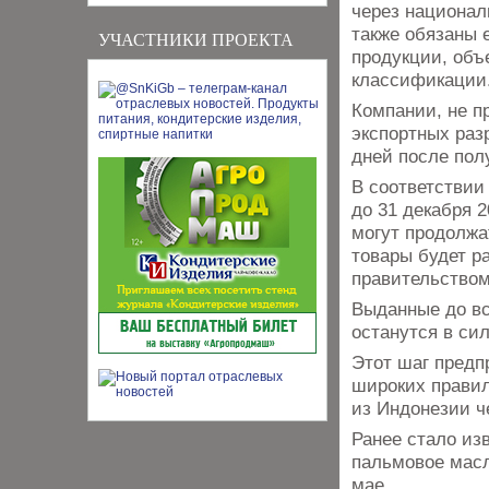
через национал
также обязаны 
УЧАСТНИКИ ПРОЕКТА
продукции, объ
классификации
Компании, не п
экспортных раз
дней после пол
В соответствии
до 31 декабря 
могут продолжа
товары будет р
правительством
Выданные до вс
останутся в сил
Этот шаг предп
широких правил
из Индонезии ч
Ранее стало из
пальмовое масл
мае.