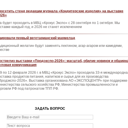
осетить стенд редакции журнала «Кондитерские изделия» на выставке
026»
ка будет проходить в МВЦ «Крокус Экспо» с 28 сентября по 1 октября. Мы
ыставке каждый год, и 2026 не станет исключением
цировали первый вегетарианский мармелад
адиционный желатин будут заменять пектином, агар-агаром или камедями,
честве
острелиз выставки «Продэкспо-2026»: масштаб, обилие новинок и обширн
еловая коммуникация
 9 по 12 февраля 2026 г. в МВЦ «Крокус Экспо» проходила 33-я международна
ыставка продуктов питания, напитков и сырья для их производства
Продэкспо-2026». Выставка организована АО «ЭКСПОЦЕНТР» при поддержке
инистерства сельского хозяйства РФ, Министерства промышленности и
орговли РФ под патронатом ТПП РФ.
ЗАДАТЬ ВОПРОС