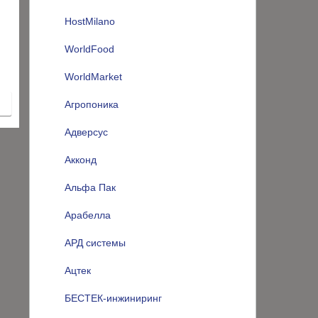
HostMilano
WorldFood
WorldMarket
Агропоника
Адверсус
Акконд
Альфа Пак
Арабелла
АРД системы
Ацтек
БЕСТЕК-инжиниринг