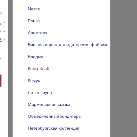
Nestle
Т
Paulig
а
››
й
››
Ароматик
В
››
Вишневогорская кондитерская фабрика
Владкон
Кема Клаб
Комус
Летто Групп
Мармеладная сказка
Объединенные кондитеры
Петербургская коллекция