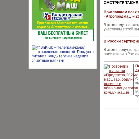
CМОТРИТЕ ТАКЖЕ
Приглашаем всех п
«Агропродмаш – 2
В этом году выстав
участвуем в этой в
В России сертифи
В этом продукте тр
рассказали в Роска
П
д
С
в
«
М
т