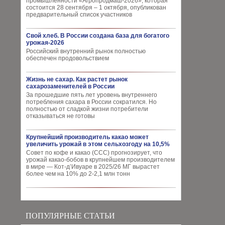
промышленности «Агропродмаш-2026», которая
состоится 28 сентября – 1 октября, опубликован
предварительный список участников
Свой хлеб. В России создана база для богатого
урожая-2026
Российский внутренний рынок полностью
обеспечен продовольствием
Жизнь не сахар. Как растет рынок
сахарозаменителей в России
За прошедшие пять лет уровень внутреннего
потребления сахара в России сократился. Но
полностью от сладкой жизни потребители
отказываться не готовы
Крупнейший производитель какао может
увеличить урожай в этом сельхозгоду на 10,5%
Совет по кофе и какао (CCC) прогнозирует, что
урожай какао-бобов в крупнейшем производителем
в мире — Кот-д’Ивуаре в 2025/26 МГ вырастет
более чем на 10% до 2-2,1 млн тонн
ПОПУЛЯРНЫЕ СТАТЬИ