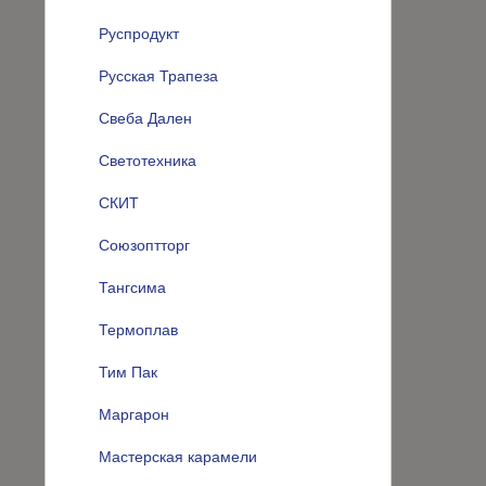
Руспродукт
Русская Трапеза
Свеба Дален
Светотехника
СКИТ
Союзоптторг
Тангсима
Термоплав
Тим Пак
Маргарон
Мастерская карамели