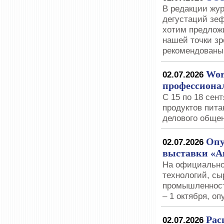
В редакции жу
дегустаций зеф
хотим предложи
нашей точки зр
рекомендованы
Wor
02.07.2026
профессиона
С 15 по 18 сен
продуктов пит
делового обще
Опу
02.07.2026
выставки «А
На официально
технологий, с
промышленност
– 1 октября, о
Рас
02.07.2026