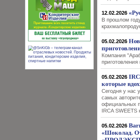
«Ру
12.02.2026
В прошлом году
крахмалопроду
Нов
05.02.2026
приготовлен
Компания "Ара
приготовления 
IRC
05.02.2026
которые вдох
Сегодня у нас 
самых авторит
официальных п
IRCA SWEETS н
Bar
05.02.2026
«Шоколад. О
«ПРОДЭКСП