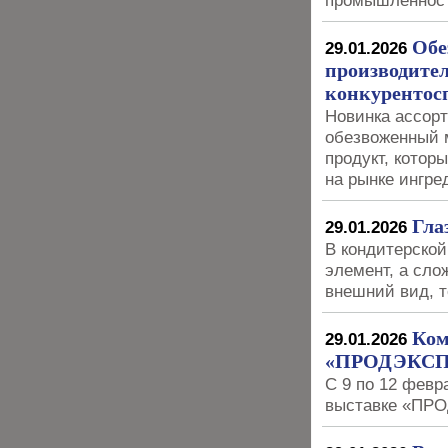
промышленност
Обе
29.01.2026
производител
конкурентос
Новинка ассор
обезвоженный м
продукт, котор
на рынке ингре
Гла
29.01.2026
В кондитерской
элемент, а сл
внешний вид, т
Ком
29.01.2026
«ПРОДЭКСП
С 9 по 12 февр
выставке «ПР